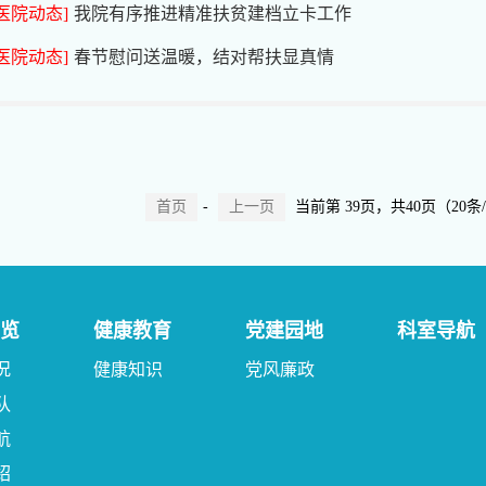
[医院动态]
我院有序推进精准扶贫建档立卡工作
[医院动态]
春节慰问送温暖，结对帮扶显真情
首页
-
上一页
当前第
39
页，共40页（20条
览
健康教育
党建园地
科室导航
况
健康知识
党风廉政
队
航
绍