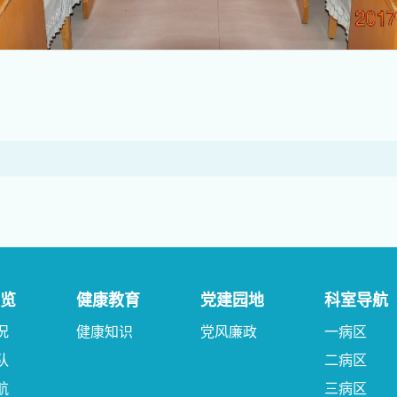
览
健康教育
党建园地
科室导航
况
健康知识
党风廉政
一病区
队
二病区
航
三病区