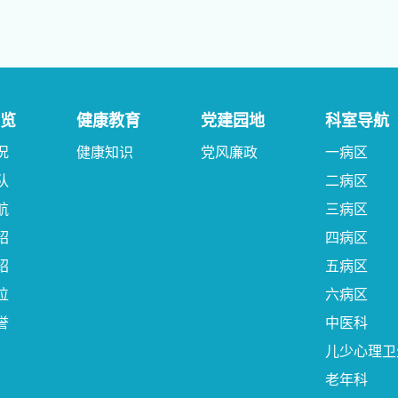
览
健康教育
党建园地
科室导航
况
健康知识
党风廉政
一病区
队
二病区
航
三病区
绍
四病区
绍
五病区
位
六病区
誉
中医科
儿少心理卫
老年科