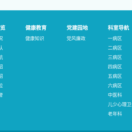
览
健康教育
党建园地
科室导航
况
健康知识
党风廉政
一病区
队
二病区
航
三病区
绍
四病区
绍
五病区
位
六病区
誉
中医科
儿少心理卫
老年科