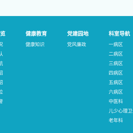
览
健康教育
党建园地
科室导航
况
健康知识
党风廉政
一病区
队
二病区
航
三病区
绍
四病区
绍
五病区
位
六病区
誉
中医科
儿少心理卫
老年科